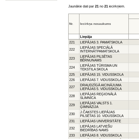
Jaunākie dati par
21
no
21
iecirkņiem.
Nr.
Iecirkņa nosaukums
Liepāja
221
LIEPĀJAS 3. PAMATSKOLA
LIEPĀJAS SPECIĀLĀ
222
INTERNĀTPAMATSKOLA
LIEPĀJAS PILSĒTAS
223
BĒRNUNAMS
LIEPĀJAS TŪRISMA UN
224
TEKSTILA SKOLA
225
LIEPĀJAS 15. VIDUSSKOLA
226
LIEPĀJAS 7. VIDUSSKOLA
DRAUDZĪGĀ AICINĀJUMA
227
LIEPĀJAS 5. VIDUSSKOLA
LIEPĀJAS REĢIONĀLĀ
228
SLIMNĪCA
LIEPĀJAS VALSTS 1.
229
ĢIMNĀZIJA
J.ČAKSTES LIEPĀJAS
230
PILSĒTAS 10. VIDUSSKOLA
231
LIEPĀJAS UNIVERSITĀTE
LIEPĀJAS LATVIEŠU
232
BIEDRĪBAS NAMS
233
LIEPĀJAS 8. VIDUSSKOLA