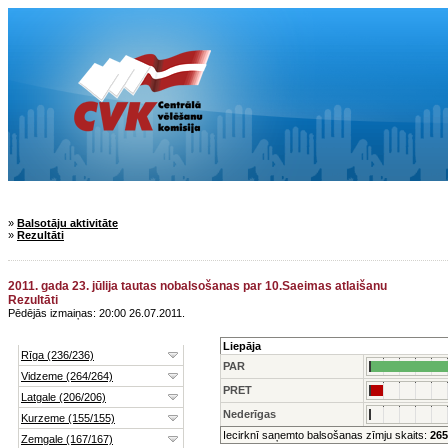
»
Balsotāju aktivitāte
»
Rezultāti
2011. gada 23. jūlija tautas nobalsošanas par 10.Saeimas atlaišanu
Rezultāti
Pēdējās izmaiņas: 20:00 26.07.2011.
Liepāja
PAR
PRET
Nederīgas
Iecirknī saņemto balsošanas zīmju skaits:
265