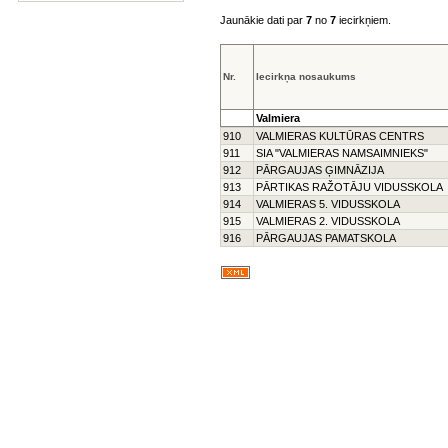
Jaunākie dati par
7
no
7
iecirkņiem.
Nr.
Iecirkņa nosaukums
Valmiera
910
VALMIERAS KULTŪRAS CENTRS
911
SIA "VALMIERAS NAMSAIMNIEKS"
912
PĀRGAUJAS ĢIMNĀZIJA
913
PĀRTIKAS RAŽOTĀJU VIDUSSKOLA
914
VALMIERAS 5. VIDUSSKOLA
915
VALMIERAS 2. VIDUSSKOLA
916
PĀRGAUJAS PAMATSKOLA