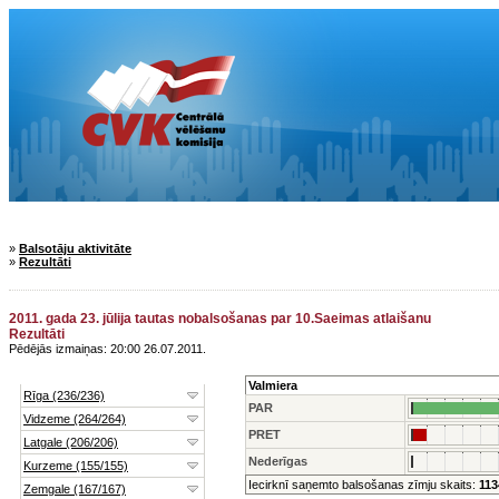
»
Balsotāju aktivitāte
»
Rezultāti
2011. gada 23. jūlija tautas nobalsošanas par 10.Saeimas atlaišanu
Rezultāti
Pēdējās izmaiņas: 20:00 26.07.2011.
Valmiera
PAR
PRET
Nederīgas
Iecirknī saņemto balsošanas zīmju skaits:
113