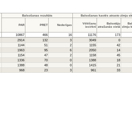
Balsošanas rezultāts
Balsošanas kastēs atrasto zīmju sk
Vēlēšanu
Balsotāju
Ba
PAR
PRET
Nederīgas
iecirknī
atrašanās vietā
zīmju 
10867
466
16
11176
173
2914
132
3
3049
0
1144
51
2
1155
42
1963
95
6
2050
14
1154
47
2
1158
45
1336
70
0
1388
18
1388
48
0
1415
21
968
23
3
961
33