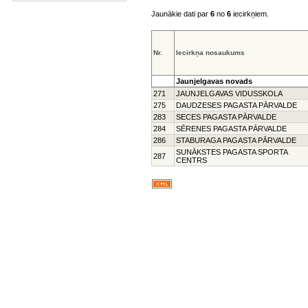
Jaunākie dati par
6
no
6
iecirkņiem.
Nr.
Iecirkņa nosaukums
Jaunjelgavas novads
271
JAUNJELGAVAS VIDUSSKOLA
275
DAUDZESES PAGASTA PĀRVALDE
283
SECES PAGASTA PĀRVALDE
284
SĒRENES PAGASTA PĀRVALDE
286
STABURAGA PAGASTA PĀRVALDE
SUNĀKSTES PAGASTA SPORTA
287
CENTRS