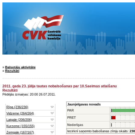
»
Balsotāju aktivitāte
»
Rezultāti
2011. gada 23. jūlija tautas nobalsošanas par 10.Saeimas atlaišanu
Rezultāti
Pēdējās izmaiņas: 20:00 26.07.2011.
Jaunjelgavas novads
PAR
PRET
Nederīgas
Iecirknī saņemto balsošanas zīmju skaits:
230