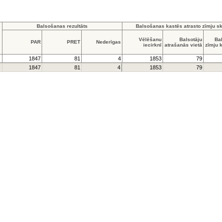
Balsošanas rezultāts
Balsošanas kastēs atrasto zīmju sk
Vēlēšanu
Balsotāju
Ba
PAR
PRET
Nederīgas
iecirknī
atrašanās vietā
zīmju 
1847
81
4
1853
79
1847
81
4
1853
79