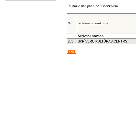
Jaunākie dati par
1
no
1
iecirkņiem.
Nr.
Iecirkņa nosaukums
Skrīveru novads
285
SKRĪVERU KULTŪRAS CENTRS