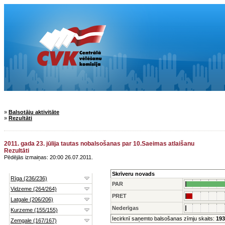
»
Balsotāju aktivitāte
»
Rezultāti
2011. gada 23. jūlija tautas nobalsošanas par 10.Saeimas atlaišanu
Rezultāti
Pēdējās izmaiņas: 20:00 26.07.2011.
Skrīveru novads
PAR
PRET
Nederīgas
Iecirknī saņemto balsošanas zīmju skaits:
193