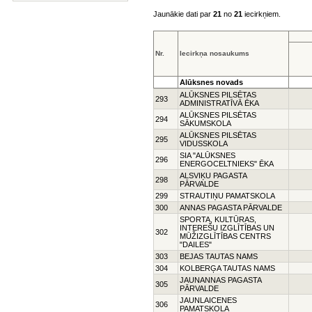
Jaunākie dati par
21
no
21
iecirkņiem.
Nr.
Iecirkņa nosaukums
Alūksnes novads
ALŪKSNES PILSĒTAS
293
ADMINISTRATĪVĀ ĒKA
ALŪKSNES PILSĒTAS
294
SĀKUMSKOLA
ALŪKSNES PILSĒTAS
295
VIDUSSKOLA
SIA "ALŪKSNES
296
ENERGOCELTNIEKS" ĒKA
ALSVIĶU PAGASTA
298
PĀRVALDE
299
STRAUTIŅU PAMATSKOLA
300
ANNAS PAGASTA PĀRVALDE
SPORTA, KULTŪRAS,
INTEREŠU IZGLĪTĪBAS UN
302
MŪŽIZGLĪTĪBAS CENTRS
"DAILES"
303
BEJAS TAUTAS NAMS
304
KOLBERĢA TAUTAS NAMS
JAUNANNAS PAGASTA
305
PĀRVALDE
JAUNLAICENES
306
PAMATSKOLA