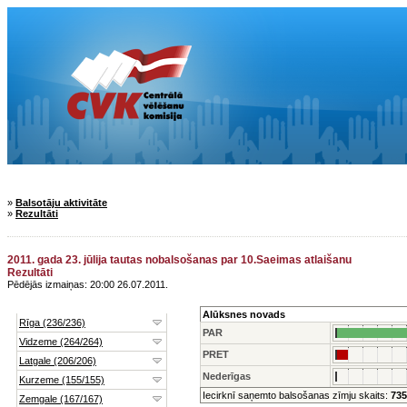
»
Balsotāju aktivitāte
»
Rezultāti
2011. gada 23. jūlija tautas nobalsošanas par 10.Saeimas atlaišanu
Rezultāti
Pēdējās izmaiņas: 20:00 26.07.2011.
Alūksnes novads
PAR
PRET
Nederīgas
Iecirknī saņemto balsošanas zīmju skaits:
735