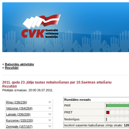
»
Balsotāju aktivitāte
»
Rezultāti
2011. gada 23. jūlija tautas nobalsošanas par 10.Saeimas atlaišanu
Rezultāti
Pēdējās izmaiņas: 20:00 26.07.2011.
Rundāles novads
PAR
PRET
Nederīgas
Iecirknī saņemto balsošanas zīmju skaits:
120