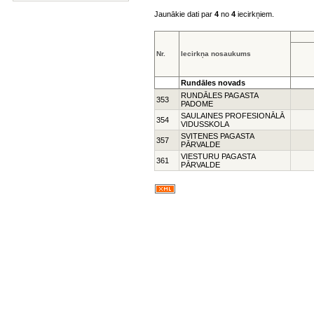
Jaunākie dati par
4
no
4
iecirkņiem.
Nr.
Iecirkņa nosaukums
Rundāles novads
RUNDĀLES PAGASTA
353
PADOME
SAULAINES PROFESIONĀLĀ
354
VIDUSSKOLA
SVITENES PAGASTA
357
PĀRVALDE
VIESTURU PAGASTA
361
PĀRVALDE