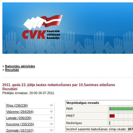
»
Balsotāju aktivitāte
»
Rezultāti
2011. gada 23. jūlija tautas nobalsošanas par 10.Saeimas atlaišanu
Rezultāti
Pēdējās izmaiņas: 20:00 26.07.2011.
Vecpiebalgas novads
PAR
PRET
Nederīgas
Iecirknī saņemto balsošanas zīmju skaits:
267