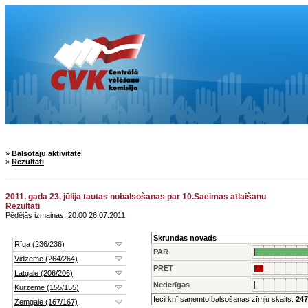
»
Balsotāju aktivitāte
»
Rezultāti
2011. gada 23. jūlija tautas nobalsošanas par 10.Saeimas atlaišanu
Rezultāti
Pēdējās izmaiņas: 20:00 26.07.2011.
Skrundas novads
PAR
PRET
Nederīgas
Iecirknī saņemto balsošanas zīmju skaits:
247