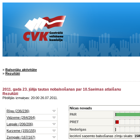
»
Balsotāju aktivitāte
»
Rezultāti
2011. gada 23. jūlija tautas nobalsošanas par 10.Saeimas atlaišanu
Rezultāti
Pēdējās izmaiņas: 20:00 26.07.2011.
Nīcas novads
PAR
PRET
Nederīgas
Iecirknī saņemto balsošanas zīmju skaits:
158