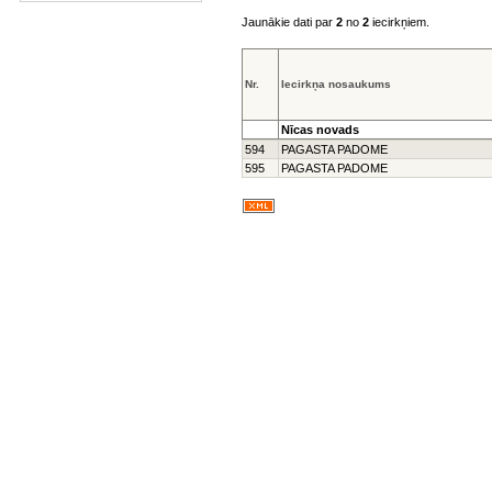
Jaunākie dati par
2
no
2
iecirkņiem.
Nr.
Iecirkņa nosaukums
Nīcas novads
594
PAGASTA PADOME
595
PAGASTA PADOME