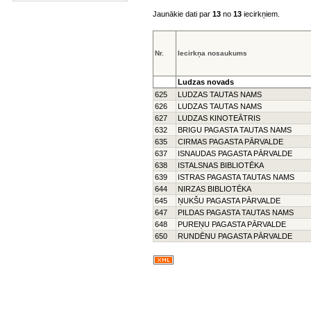
Jaunākie dati par
13
no
13
iecirkņiem.
Nr.
Iecirkņa nosaukums
Ludzas novads
625
LUDZAS TAUTAS NAMS
626
LUDZAS TAUTAS NAMS
627
LUDZAS KINOTEĀTRIS
632
BRIGU PAGASTA TAUTAS NAMS
635
CIRMAS PAGASTA PĀRVALDE
637
ISNAUDAS PAGASTA PĀRVALDE
638
ISTALSNAS BIBLIOTĒKA
639
ISTRAS PAGASTA TAUTAS NAMS
644
NIRZAS BIBLIOTĒKA
645
ŅUKŠU PAGASTA PĀRVALDE
647
PILDAS PAGASTA TAUTAS NAMS
648
PUREŅU PAGASTA PĀRVALDE
650
RUNDĒNU PAGASTA PĀRVALDE