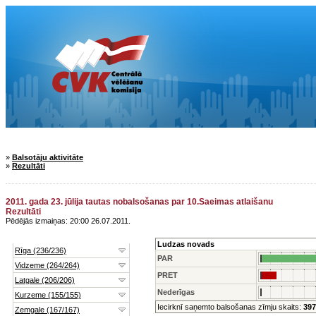
»
Balsotāju aktivitāte
»
Rezultāti
2011. gada 23. jūlija tautas nobalsošanas par 10.Saeimas atlaišanu
Rezultāti
Pēdējās izmaiņas: 20:00 26.07.2011.
Ludzas novads
PAR
PRET
Nederīgas
Iecirknī saņemto balsošanas zīmju skaits:
397