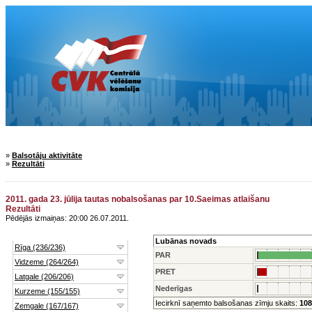
»
Balsotāju aktivitāte
»
Rezultāti
2011. gada 23. jūlija tautas nobalsošanas par 10.Saeimas atlaišanu
Rezultāti
Pēdējās izmaiņas: 20:00 26.07.2011.
Lubānas novads
PAR
PRET
Nederīgas
Iecirknī saņemto balsošanas zīmju skaits:
108