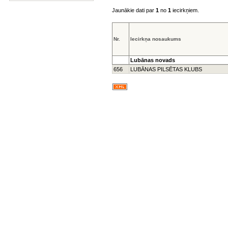
Jaunākie dati par
1
no
1
iecirkņiem.
Nr.
Iecirkņa nosaukums
Lubānas novads
656
LUBĀNAS PILSĒTAS KLUBS