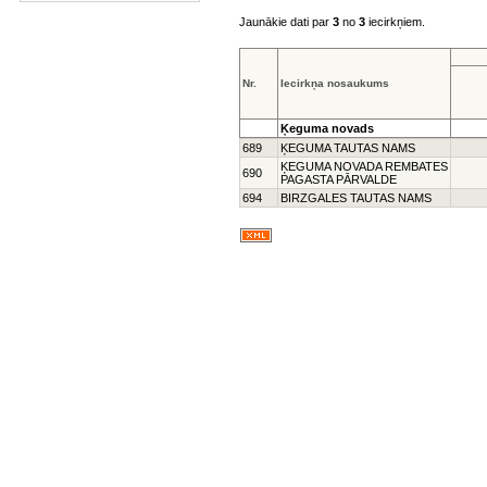
Jaunākie dati par
3
no
3
iecirkņiem.
Nr.
Iecirkņa nosaukums
Ķeguma novads
689
ĶEGUMA TAUTAS NAMS
ĶEGUMA NOVADA REMBATES
690
PAGASTA PĀRVALDE
694
BIRZGALES TAUTAS NAMS