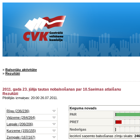
»
Balsotāju aktivitāte
»
Rezultāti
2011. gada 23. jūlija tautas nobalsošanas par 10.Saeimas atlaišanu
Rezultāti
Pēdējās izmaiņas: 20:00 26.07.2011.
Ķeguma novads
PAR
PRET
Nederīgas
Iecirknī saņemto balsošanas zīmju skaits:
246