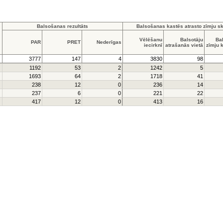
Balsošanas rezultāts
Balsošanas kastēs atrasto zīmju sk
Vēlēšanu
Balsotāju
Ba
PAR
PRET
Nederīgas
iecirknī
atrašanās vietā
zīmju 
3777
147
4
3830
98
1192
53
2
1242
5
1693
64
2
1718
41
238
12
0
236
14
237
6
0
221
22
417
12
0
413
16