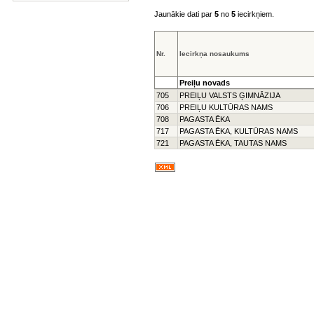
Jaunākie dati par
5
no
5
iecirkņiem.
Nr.
Iecirkņa nosaukums
Preiļu novads
705
PREIĻU VALSTS ĢIMNĀZIJA
706
PREIĻU KULTŪRAS NAMS
708
PAGASTA ĒKA
717
PAGASTA ĒKA, KULTŪRAS NAMS
721
PAGASTA ĒKA, TAUTAS NAMS