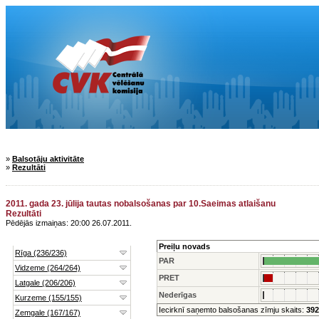
»
Balsotāju aktivitāte
»
Rezultāti
2011. gada 23. jūlija tautas nobalsošanas par 10.Saeimas atlaišanu
Rezultāti
Pēdējās izmaiņas: 20:00 26.07.2011.
Preiļu novads
PAR
PRET
Nederīgas
Iecirknī saņemto balsošanas zīmju skaits:
392