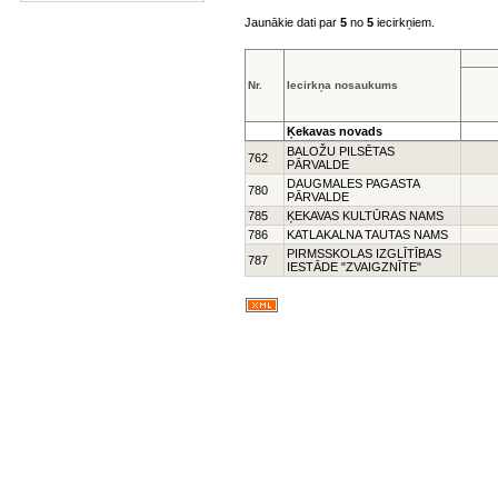
Jaunākie dati par
5
no
5
iecirkņiem.
Nr.
Iecirkņa nosaukums
Ķekavas novads
BALOŽU PILSĒTAS
762
PĀRVALDE
DAUGMALES PAGASTA
780
PĀRVALDE
785
ĶEKAVAS KULTŪRAS NAMS
786
KATLAKALNA TAUTAS NAMS
PIRMSSKOLAS IZGLĪTĪBAS
787
IESTĀDE "ZVAIGZNĪTE"