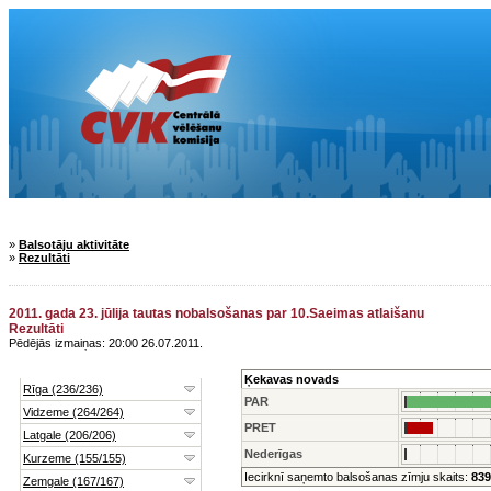
»
Balsotāju aktivitāte
»
Rezultāti
2011. gada 23. jūlija tautas nobalsošanas par 10.Saeimas atlaišanu
Rezultāti
Pēdējās izmaiņas: 20:00 26.07.2011.
Ķekavas novads
PAR
PRET
Nederīgas
Iecirknī saņemto balsošanas zīmju skaits:
839