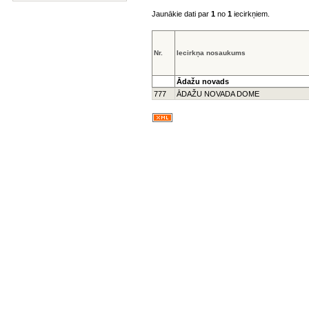
Jaunākie dati par
1
no
1
iecirkņiem.
Nr.
Iecirkņa nosaukums
Ādažu novads
777
ĀDAŽU NOVADA DOME