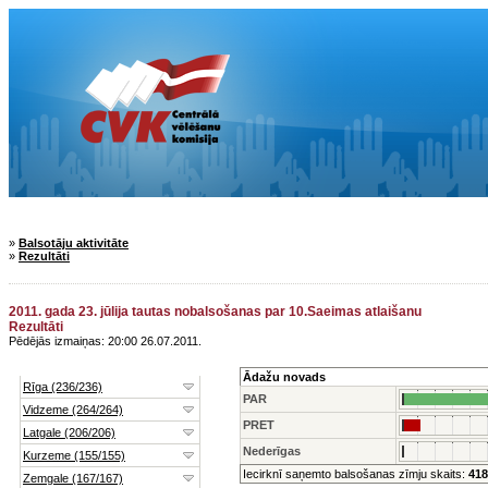
»
Balsotāju aktivitāte
»
Rezultāti
2011. gada 23. jūlija tautas nobalsošanas par 10.Saeimas atlaišanu
Rezultāti
Pēdējās izmaiņas: 20:00 26.07.2011.
Ādažu novads
PAR
PRET
Nederīgas
Iecirknī saņemto balsošanas zīmju skaits:
418