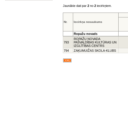
Jaunākie dati par
2
no
2
iecirkņiem.
Nr.
Iecirkņa nosaukums
Ropažu novads
ROPAŽU NOVADA
793
PAŠVALDĪBAS KULTŪRAS UN
IZGLĪTĪBAS CENTRS
794
ZAĶUMUIŽAS SKOLA-KLUBS