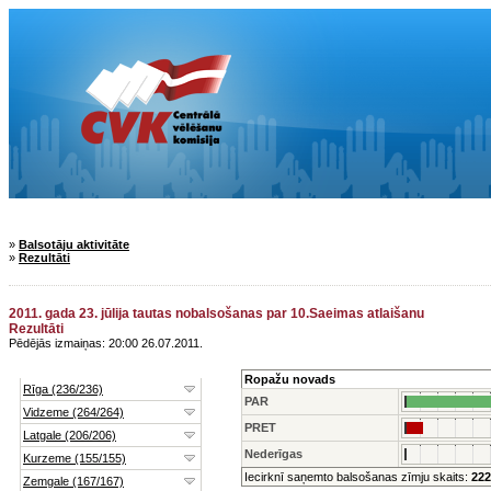
»
Balsotāju aktivitāte
»
Rezultāti
2011. gada 23. jūlija tautas nobalsošanas par 10.Saeimas atlaišanu
Rezultāti
Pēdējās izmaiņas: 20:00 26.07.2011.
Ropažu novads
PAR
PRET
Nederīgas
Iecirknī saņemto balsošanas zīmju skaits:
222