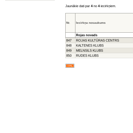
Jaunākie dati par
4
no
4
iecirkņiem.
Nr.
Iecirkņa nosaukums
Rojas novads
847
ROJAS KULTŪRAS CENTRS
848
KALTENES KLUBS
849
MELNSILS KLUBS
850
RUDES KLUBS