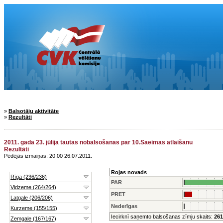
»
Balsotāju aktivitāte
»
Rezultāti
2011. gada 23. jūlija tautas nobalsošanas par 10.Saeimas atlaišanu
Rezultāti
Pēdējās izmaiņas: 20:00 26.07.2011.
Rojas novads
PAR
PRET
Nederīgas
Iecirknī saņemto balsošanas zīmju skaits:
261