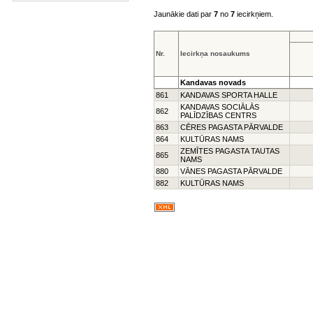
Jaunākie dati par
7
no
7
iecirkņiem.
Nr.
Iecirkņa nosaukums
Kandavas novads
861
KANDAVAS SPORTA HALLE
KANDAVAS SOCIĀLĀS
862
PALĪDZĪBAS CENTRS
863
CĒRES PAGASTA PĀRVALDE
864
KULTŪRAS NAMS
ZEMĪTES PAGASTA TAUTAS
865
NAMS
880
VĀNES PAGASTA PĀRVALDE
882
KULTŪRAS NAMS