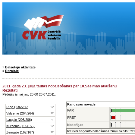
»
Balsotāju aktivitāte
»
Rezultāti
2011. gada 23. jūlija tautas nobalsošanas par 10.Saeimas atlaišanu
Rezultāti
Pēdējās izmaiņas: 20:00 26.07.2011.
Kandavas novads
PAR
PRET
Nederīgas
Iecirknī saņemto balsošanas zīmju skaits:
391