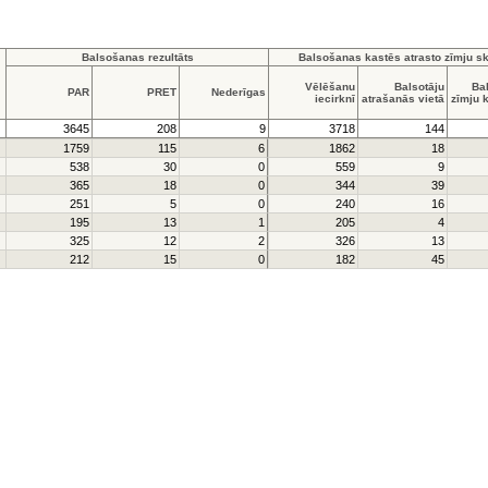
Balsošanas rezultāts
Balsošanas kastēs atrasto zīmju sk
Vēlēšanu
Balsotāju
Ba
PAR
PRET
Nederīgas
iecirknī
atrašanās vietā
zīmju 
3645
208
9
3718
144
1759
115
6
1862
18
538
30
0
559
9
365
18
0
344
39
251
5
0
240
16
195
13
1
205
4
325
12
2
326
13
212
15
0
182
45