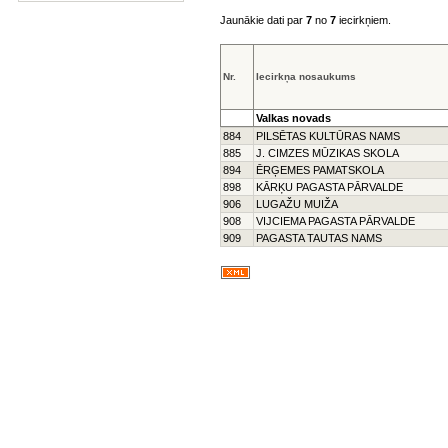
Jaunākie dati par
7
no
7
iecirkņiem.
Nr.
Iecirkņa nosaukums
Valkas novads
884
PILSĒTAS KULTŪRAS NAMS
885
J. CIMZES MŪZIKAS SKOLA
894
ĒRĢEMES PAMATSKOLA
898
KĀRĶU PAGASTA PĀRVALDE
906
LUGAŽU MUIŽA
908
VIJCIEMA PAGASTA PĀRVALDE
909
PAGASTA TAUTAS NAMS