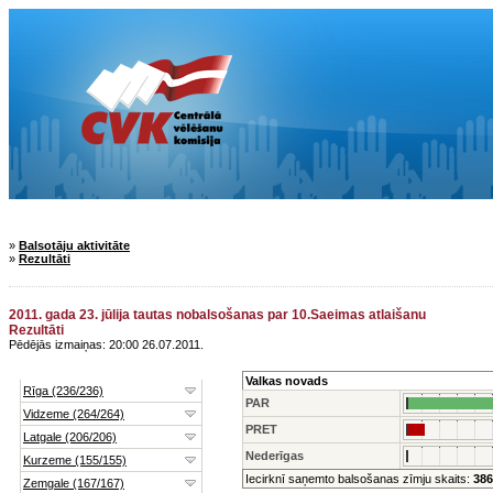
»
Balsotāju aktivitāte
»
Rezultāti
2011. gada 23. jūlija tautas nobalsošanas par 10.Saeimas atlaišanu
Rezultāti
Pēdējās izmaiņas: 20:00 26.07.2011.
Valkas novads
PAR
PRET
Nederīgas
Iecirknī saņemto balsošanas zīmju skaits:
386