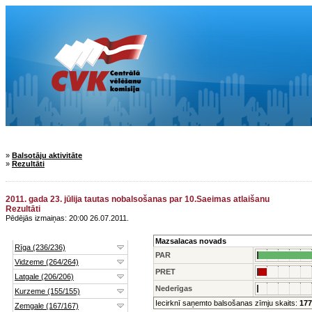
»
Balsotāju aktivitāte
»
Rezultāti
2011. gada 23. jūlija tautas nobalsošanas par 10.Saeimas atlaišanu
Rezultāti
Pēdējās izmaiņas: 20:00 26.07.2011.
Mazsalacas novads
PAR
PRET
Nederīgas
Iecirknī saņemto balsošanas zīmju skaits:
177