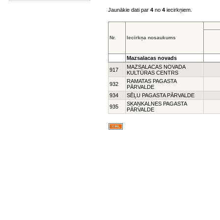
Jaunākie dati par
4
no
4
iecirkņiem.
Nr.
Iecirkņa nosaukums
Mazsalacas novads
MAZSALACAS NOVADA
917
KULTŪRAS CENTRS
RAMATAS PAGASTA
932
PĀRVALDE
934
SĒĻU PAGASTA PĀRVALDE
SKAŅKALNES PAGASTA
935
PĀRVALDE