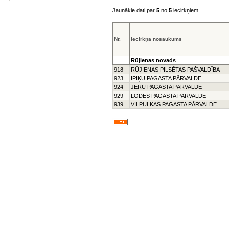
Jaunākie dati par
5
no
5
iecirkņiem.
Nr.
Iecirkņa nosaukums
Rūjienas novads
918
RŪJIENAS PILSĒTAS PAŠVALDĪBA
923
IPIĶU PAGASTA PĀRVALDE
924
JERU PAGASTA PĀRVALDE
929
LODES PAGASTA PĀRVALDE
939
VILPULKAS PAGASTA PĀRVALDE