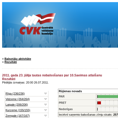
»
Balsotāju aktivitāte
»
Rezultāti
2011. gada 23. jūlija tautas nobalsošanas par 10.Saeimas atlaišanu
Rezultāti
Pēdējās izmaiņas: 20:00 26.07.2011.
Rūjienas novads
PAR
PRET
Nederīgas
Iecirknī saņemto balsošanas zīmju skaits:
257