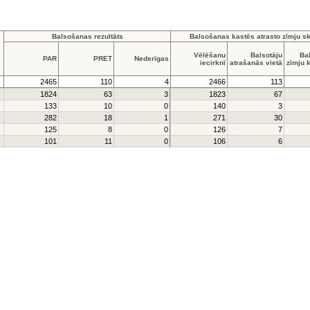
Balsošanas rezultāts
Balsošanas kastēs atrasto zīmju sk
Vēlēšanu
Balsotāju
Ba
PAR
PRET
Nederīgas
iecirknī
atrašanās vietā
zīmju 
2465
110
4
2466
113
1824
63
3
1823
67
133
10
0
140
3
282
18
1
271
30
125
8
0
126
7
101
11
0
106
6